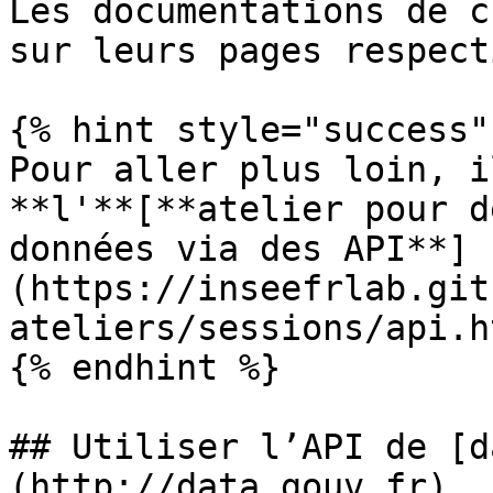
Les documentations de c
sur leurs pages respect
{% hint style="success" 
Pour aller plus loin, i
**l'**[**atelier pour d
données via des API**]
(https://inseefrlab.git
ateliers/sessions/api.h
{% endhint %}

## Utiliser l’API de [d
(http://data.gouv.fr)
