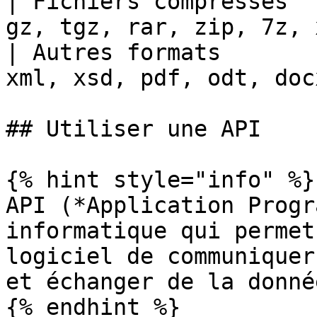
| Fichiers compressés  
gz, tgz, rar, zip, 7z, 
| Autres formats       
xml, xsd, pdf, odt, doc
## Utiliser une API

{% hint style="info" %}

API (*Application Progr
informatique qui permet
logiciel de communiquer
et échanger de la donnée
{% endhint %}
