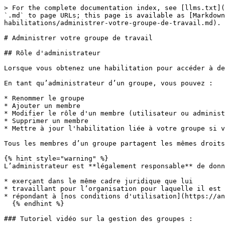
> For the complete documentation index, see [llms.txt](
`.md` to page URLs; this page is available as [Markdown
habilitations/administrer-votre-groupe-de-travail.md).

# Administrer votre groupe de travail

## Rôle d'administrateur

Lorsque vous obtenez une habilitation pour accéder à de
En tant qu’administrateur d’un groupe, vous pouvez :

* Renommer le groupe

* Ajouter un membre

* Modifier le rôle d'un membre (utilisateur ou administ
* Supprimer un membre

* Mettre à jour l'habilitation liée à votre groupe si v
Tous les membres d’un groupe partagent les mêmes droits
{% hint style="warning" %}

L’administrateur est **légalement responsable** de donn
* exerçant dans le même cadre juridique que lui

* travaillant pour l’organisation pour laquelle il est 
* répondant à [nos conditions d'utilisation](https://an
  {% endhint %}

### Tutoriel vidéo sur la gestion des groupes :
