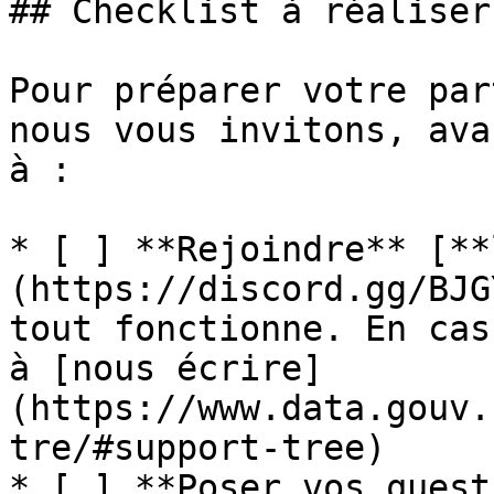
## Checklist à réaliser
Pour préparer votre par
nous vous invitons, ava
à :

* [ ] **Rejoindre** [**
(https://discord.gg/BJG
tout fonctionne. En cas
à [nous écrire]
(https://www.data.gouv.
tre/#support-tree)

* [ ] **Poser vos quest