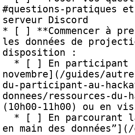
#questions-pratiques et
serveur Discord

* [ ] **Commencer à pre
les données de projecti
disposition :

  * [ ] En participant [au webinaire du 19 
novembre](/guides/autre
du-participant-au-hacka
donnees/ressources-du-h
(10h00-11h00) ou en vis
  * [ ] En parcourant la section [“Aide à la prise 
en main des données”](/