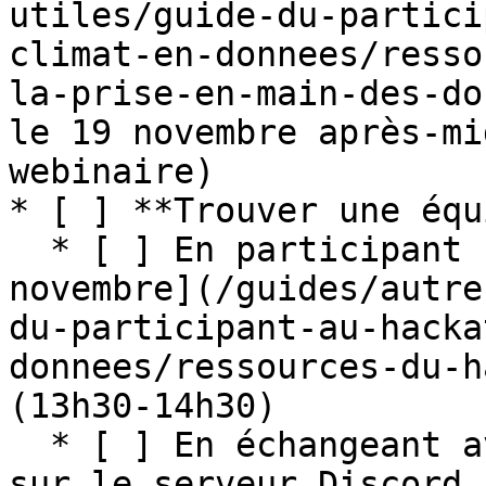
utiles/guide-du-partici
climat-en-donnees/resso
la-prise-en-main-des-do
le 19 novembre après-mi
webinaire)

* [ ] **Trouver une équ
  * [ ] En participant [au webinaire du 26 
novembre](/guides/autre
du-participant-au-hacka
donnees/ressources-du-h
(13h30-14h30)

  * [ ] En échangeant avec les autres participants 
sur le serveur Discord 