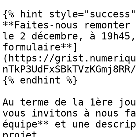
{% hint style="success" 
**Faites-nous remonter 
le 2 décembre, à 19h45,
formulaire**]
(https://grist.numeriqu
nTkP3UdFxSBkTVzKGmj8RR/
{% endhint %}

Au terme de la 1ère jou
vous invitons à nous fa
équipe** et une descrip
projet.
