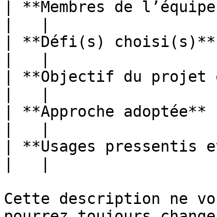
| **Membres de l’équipe e
|   |

| **Défi(s) choisi(s)**                           
|   |

| **Objectif du projet 
|   |

| **Approche adoptée**                            
|   |

| **Usages pressentis et bénéfic
|   |

Cette description ne vo
pourrez toujours change