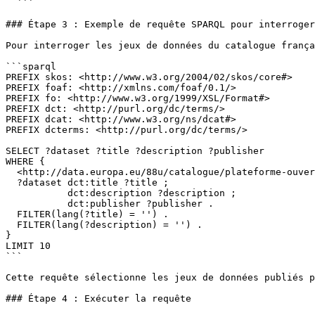
  ```

### Étape 3 : Exemple de requête SPARQL pour interroger
Pour interroger les jeux de données du catalogue frança
```sparql

PREFIX skos: <http://www.w3.org/2004/02/skos/core#>

PREFIX foaf: <http://xmlns.com/foaf/0.1/>

PREFIX fo: <http://www.w3.org/1999/XSL/Format#>

PREFIX dct: <http://purl.org/dc/terms/>

PREFIX dcat: <http://www.w3.org/ns/dcat#>

PREFIX dcterms: <http://purl.org/dc/terms/>

SELECT ?dataset ?title ?description ?publisher

WHERE {

  <http://data.europa.eu/88u/catalogue/plateforme-ouverte-des-donnees-publiques-francaises> dcat:dataset ?dataset .

  ?dataset dct:title ?title ;

           dct:description ?description ;

           dct:publisher ?publisher .

  FILTER(lang(?title) = '') .

  FILTER(lang(?description) = '') .

}

LIMIT 10

```

Cette requête sélectionne les jeux de données publiés p
### Étape 4 : Exécuter la requête
