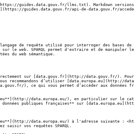
https://guides.data.gouv.fr/llms.txt). Markdown versions
](https://guides.data.gouv.fr/api-de-data.gouv.fr/accede
langage de requête utilisé pour interroger des bases de 
 sur le web. SPARQL permet d'extraire et de manipuler le
tées du web sémantique.

rectement sur [data.gouv.fr](http://data.gouv.fr/). Pour
ous recommandons d’utiliser [data.europa.eu](http://data
a.gouv.fr/), ce qui vous permet d’accéder aux données fr
eu**](http://data.europa.eu/), en particulier sur le cat
 données publiques françaises** sur [data.europa.eu](htt
eu**](http://data.europa.eu/) à l'adresse suivante : <ht
ez saisir vos requêtes SPARQL.
