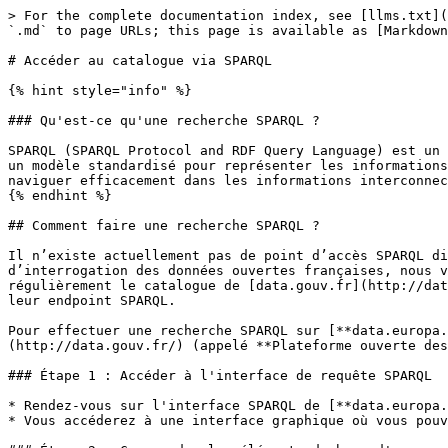
> For the complete documentation index, see [llms.txt](
`.md` to page URLs; this page is available as [Markdown
# Accéder au catalogue via SPARQL

{% hint style="info" %}

### Qu'est-ce qu'une recherche SPARQL ?

SPARQL (SPARQL Protocol and RDF Query Language) est un 
un modèle standardisé pour représenter les informations
naviguer efficacement dans les informations interconnec
{% endhint %}

## Comment faire une recherche SPARQL ?

Il n’existe actuellement pas de point d’accès SPARQL di
d’interrogation des données ouvertes françaises, nous v
régulièrement le catalogue de [data.gouv.fr](http://dat
leur endpoint SPARQL.

Pour effectuer une recherche SPARQL sur [**data.europa.
(http://data.gouv.fr/) (appelé **Plateforme ouverte des
### Étape 1 : Accéder à l'interface de requête SPARQL

* Rendez-vous sur l'interface SPARQL de [**data.europa.
* Vous accéderez à une interface graphique où vous pouv