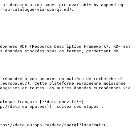
 of documentation pages are available by appending 
r-au-catalogue-via-sparql.md).

données RDF (Resource Description Framework). RDF est 
s données stockées sous ce format, permettant de 
 répondre à vos besoins en matière de recherche et 
.europa.eu/). Cette plateforme européenne moissonne 
ançaises et toutes les autres données européennes via 
alogue français [**data.gouv.fr**]
p://data.europa.eu/)), suivez ces étapes :

tps://data.europa.eu/data/sparql?locale=fr>.
