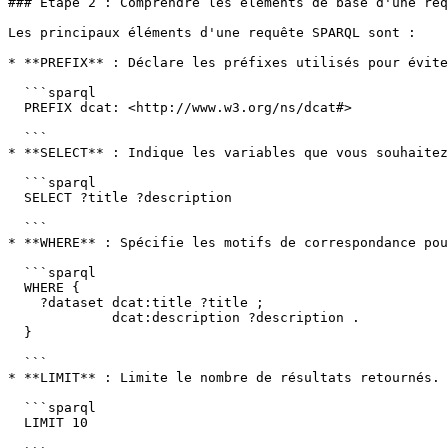
### Étape 2 : Comprendre les éléments de base d'une req
Les principaux éléments d'une requête SPARQL sont :

* **PREFIX** : Déclare les préfixes utilisés pour évite
  ```sparql

  PREFIX dcat: <http://www.w3.org/ns/dcat#>

  ```

* **SELECT** : Indique les variables que vous souhaitez
  ```sparql

  SELECT ?title ?description

  ```

* **WHERE** : Spécifie les motifs de correspondance pou
  ```sparql

  WHERE {

    ?dataset dcat:title ?title ;

             dcat:description ?description .

  }

  ```

* **LIMIT** : Limite le nombre de résultats retournés. 
  ```sparql

  LIMIT 10
